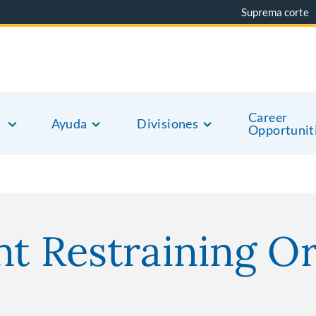
Suprema corte
Career
Ayuda
Divisiones
Opportunit
nt Restraining O