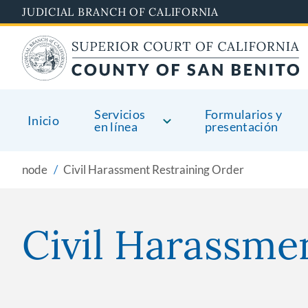
Skip
JUDICIAL BRANCH OF CALIFORNIA
to
main
content
Servicios
Formularios y
Inicio
en línea
presentación
node
Civil Harassment Restraining Order
Civil Harassme