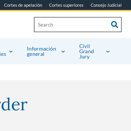
Cortes de apelación
Cortes superiores
Consejo Judicial
Civil
Información
Grand
ies
general
Jury
rder